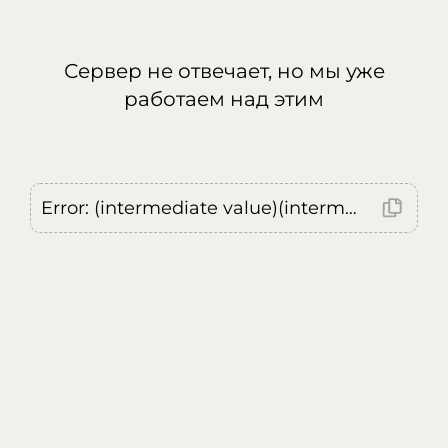
Сервер не отвечает, но мы уже
работаем над этим
Error: (intermediate value)(intermediate value)(intermediate value).replaceAll is not a function