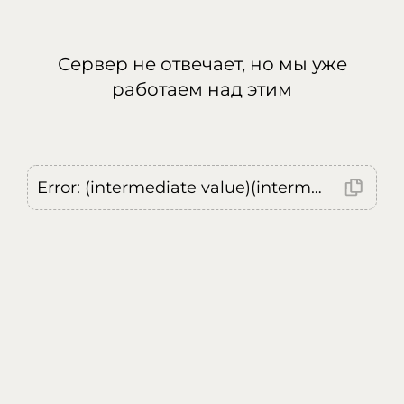
Сервер не отвечает, но мы уже
работаем над этим
Error: (intermediate value)(intermediate value)(intermediate value).replaceAll is not a function