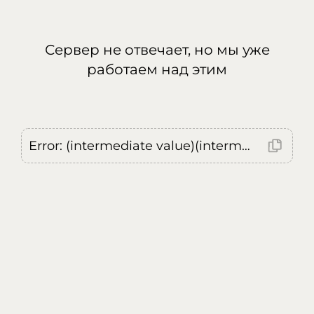
Сервер не отвечает, но мы уже
работаем над этим
Error: (intermediate value)(intermediate value)(intermediate value).replaceAll is not a function